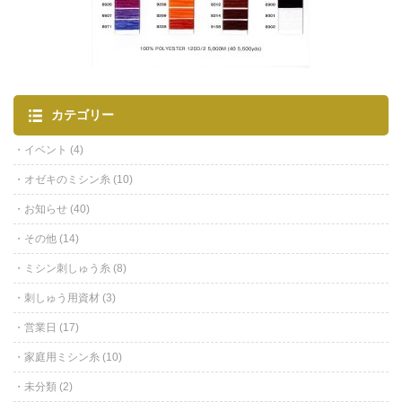
カテゴリー
イベント
(4)
オゼキのミシン糸
(10)
お知らせ
(40)
その他
(14)
ミシン刺しゅう糸
(8)
刺しゅう用資材
(3)
営業日
(17)
家庭用ミシン糸
(10)
未分類
(2)