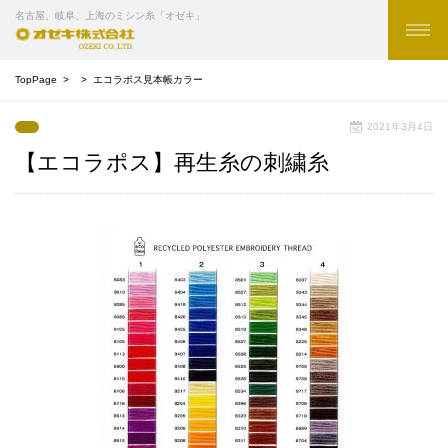
名古屋、岐阜、上海のミシン糸「オゼキ」
TopPage
エコラポス見本帳カラー
2021年3月4日
【エコラポス】再生糸の刺繍糸