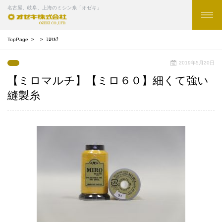
名古屋、岐阜、上海のミシン糸「オゼキ」
TopPage
ﾐﾛﾏﾙﾁ
2019年5月20日
【ミロマルチ】【ミロ６０】細くて強い
縫製糸