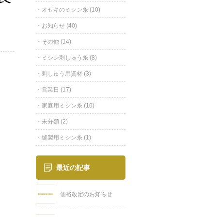
オゼキのミシン糸
(10)
お知らせ
(40)
その他
(14)
ミシン刺しゅう糸
(8)
刺しゅう用資材
(3)
営業日
(17)
家庭用ミシン糸
(10)
未分類
(2)
縫製用ミシン糸
(1)
最近の記事
価格改定のお知らせ