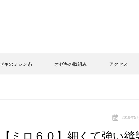
ゼキのミシン糸
オゼキの取組み
アクセス
2019年5
【ミロ６０】細くて強い縫