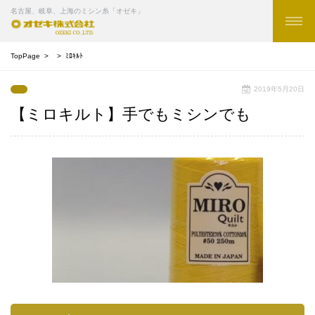
名古屋、岐阜、上海のミシン糸「オゼキ」
TopPage
ﾐﾛｷﾙﾄ
2019年5月20日
【ミロキルト】手でもミシンでも