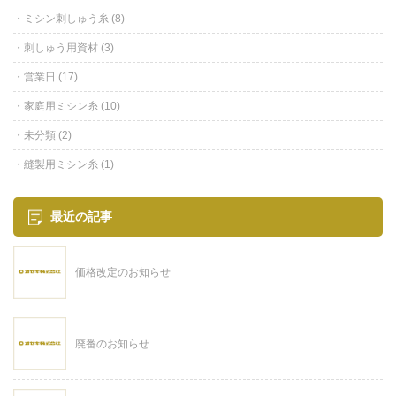
ミシン刺しゅう糸
(8)
刺しゅう用資材
(3)
営業日
(17)
家庭用ミシン糸
(10)
未分類
(2)
縫製用ミシン糸
(1)
最近の記事
価格改定のお知らせ
廃番のお知らせ