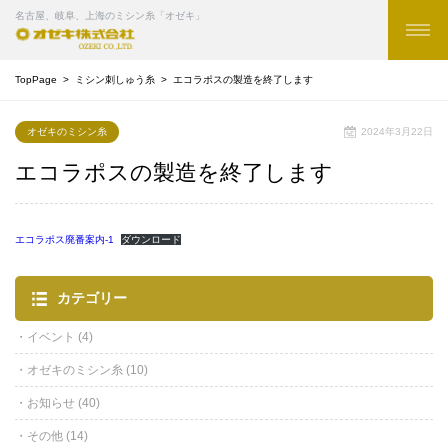
名古屋、岐阜、上海のミシン糸「オゼキ」
TopPage
ミシン刺しゅう糸
エコラポスの製造を終了します
オゼキのミシン糸
2024年3月22日
エコラポスの製造を終了します
エコラポス廃番案内-1
ダウンロード
カテゴリー
イベント
(4)
オゼキのミシン糸
(10)
お知らせ
(40)
その他
(14)