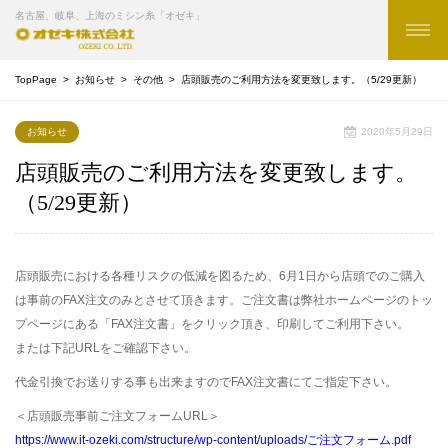
名古屋、岐阜、上海のミシン糸「オゼキ」
TopPage
お知らせ
その他
店頭販売のご利用方法を変更致します。（5/29更新）
お知らせ
2020年5月29日
店頭販売のご利用方法を変更致します。
（5/29更新）
店頭販売における各種リスクの低減を図るため、6月1日から店頭でのご購入
は事前のFAX注文のみとさせて頂きます。ご注文書は弊社ホームページのトッ
プページにある「FAX注文書」をクリック頂き、印刷してご利用下さい。
または下記URLをご確認下さい。
代金引換でお送りする事も出来ますのでFAX注文書にてご指定下さい。
＜店頭販売事前ご注文フォームURL＞
https://www.it-ozeki.com/structure/wp-content/uploads/ご注文フォーム.pdf